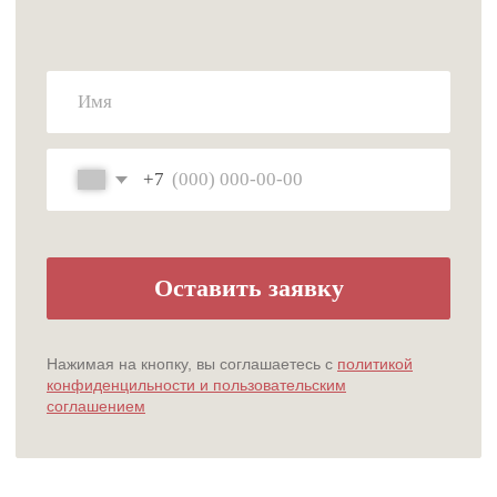
Главная
О нас
Услуги
Специалисты
Прайс
Акции
Контакты
Политика конфиденциальности
Обработка персональных данных
ИНН 6671173725 / ОГРН 1056604072073
«ООО» Магнолия | Все права защищены
Данный сайт носит информационный характер и не является публичной офертой,
определяемой положениями Статьи 437 (2) ГК РФ.