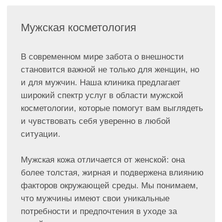
широкий спектр услуг в области мужской
косметологии, которые помогут вам выглядеть
и чувствовать себя уверенно в любой
ситуации.
Мужская кожа отличается от женской: она
более толстая, жирная и подвержена влиянию
факторов окружающей среды. Мы понимаем,
что мужчины имеют свои уникальные
потребности и предпочтения в уходе за
кожей.
Наша команда профессионалов разработала
специальные процедуры и программы,
которые учитывают эти нюансы
Каждый пациент уникален, поэтому мы
предлагаем индивидуальные консультации,
на которых наши специалисты помогут
определить наиболее подходящие процедуры
с учетом ваших потребностей и пожеланий.
Мы создаем персонализированные
программы ухода, которые помогут вам
достичь желаемых результатов.