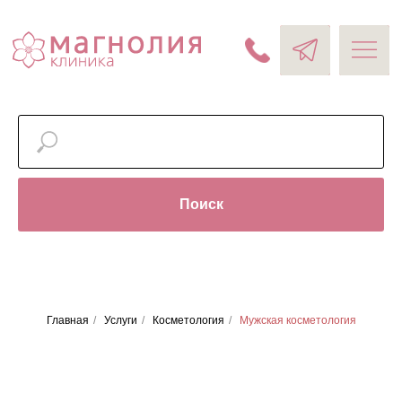
Поиск
Главная
/
Услуги
/
Косметология
/
Мужская косметология
Мужская косметология
В современном мире забота о внешности
становится важной не только для женщин, но
и для мужчин. Наша клиника предлагает