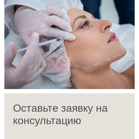
Записаться в клинику
Адрес: г. Екатеринбург, Большакова 61
Часы работы: Ежедневно с 9:00 до 20:00
Отделение косметологии:
+7 (953)-00-19-115
Отделение гинекологии:
+7 (952)-132-36-79
Менеджер пластической хирургии:
+ 7 (995) 677-81-82
время работы пн—пт с 10.00 до 19.00